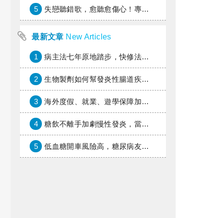
5
失戀聽錯歌，愈聽愈傷心！專家教你挑對療傷情歌
最新文章
New Articles
1
病主法七年原地踏步，快修法讓病人自主決定善終
2
生物製劑如何幫發炎性腸道疾病患者抗潰瘍？治療進展與健保給付困境一次看
3
海外度假、就業、遊學保障加倍，富邦產險「一期逐夢」專案加碼遠距醫療與緊急救援
4
糖飲不離手加劇慢性發炎，當心老化與慢性病提早報到
5
低血糖開車風險高，糖尿病友上路必學的安全守則