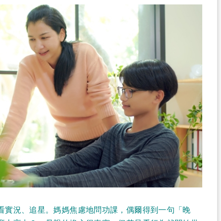
看實況、追星。媽媽焦慮地問功課，偶爾得到一句「晚