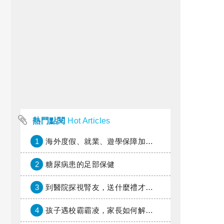
熱門點閱
Hot Articles
1
海外度假、就業、遊學保障加倍，富邦產險「一期逐夢」專案加碼遠距醫療與緊急救援
2
糖尿病患的足部保健
3
到醫院探視腎友，送什麼禮才好？
4
孩子遇校霸霸凌，家長如何解圍？