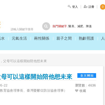
登入
註冊
0
大家健康
熱門關鍵字.
醫美
、
減肥
、
降溫
活水
元氣生活
兩性關係
親子之間
熟齡照護
人
，父母可以這樣開始陪他想未來
父母可以這樣開始陪他想未來
05-22
瀏覽數 : 4636
探索心教育協會理事長、臺灣憂鬱症防治協會理事）
收藏