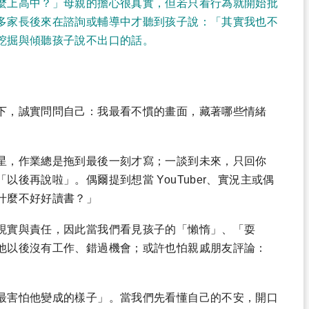
麼上高中？」母親的擔心很真實，但若只看行為就開始批
多家長後來在諮詢或輔導中才聽到孩子說：「其實我也不
挖掘與傾聽孩子說不出口的話。
下，誠實問問自己：我最看不慣的畫面，藏著哪些情緒
星，作業總是拖到最後一刻才寫；一談到未來，只回你
後再說啦」。偶爾提到想當 YouTuber、實況主或偶
什麼不好好讀書？」
現實與責任，因此當我們看見孩子的「懶惰」、「耍
他以後沒有工作、錯過機會；或許也怕親戚朋友評論：
最害怕他變成的樣子」。當我們先看懂自己的不安，開口