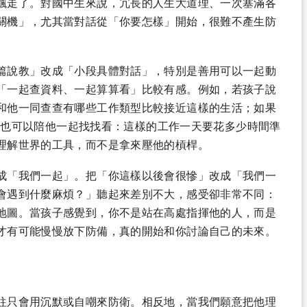
飄走了。對國中生來說，冗長的人生大道理、一次塞滿各
關機」，尤其當對話從「你要怎樣」開始，很難不產生防
篇說教」改成「小段具體對話」，特別是善用可以一起動
「一起查資料、一起算算看」比較有感。例如，若孩子說
和他一同查查有哪些工作類型比較接近這樣的生活；如果
職業，也可以陪他一起找找看：這樣的工作一天要花多少時間準
理解世界的工具，而不是拿來壓他的槓桿。
成「我們一起」。把「你這樣以後會很慘」改成「我們一
會遇到什麼麻煩？」聽起來差別不大，感受卻非常不同：
地圖。當孩子感覺到，你不是站在高處指揮他的人，而是
才有可能慢慢放下防備，真的開始和你討論自己的未來。
往只會用沉默或自嘲來防衛。相反地，當我們願意把他理