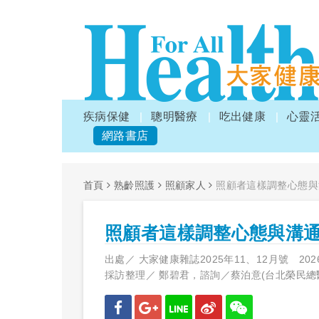
疾病保健
聰明醫療
吃出健康
心靈
網路書店
首頁
熟齡照護
照顧家人
照顧者這樣調整心態與
照顧者這樣調整心態與溝
出處／
大家健康雜誌2025年11、12月號
202
採訪整理／
鄭碧君，諮詢／蔡泊意(台北榮民總