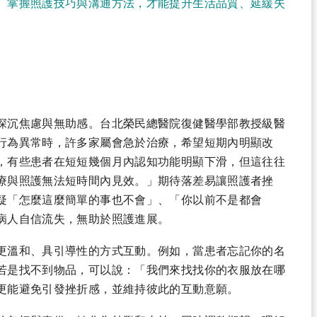
、掌握照護技巧與溝通方法，才能提升生活品質、延緩失
深沉焦慮與無助感。台北榮民總醫院復健醫學部教授級醫
行為異常時，許多家屬會急於治療，希望短期內明顯改
，有些患者在短短幾個月內認知功能明顯下滑，但這往往
療與照護無法短時間內見效。」期待落差易讓照護者挫
疑「怎麼這麼簡單的事也不會」、「你以前不是都會
病人自信流失，無助於照護進展。
更溫和、具引導性的方式互動。例如，當患者忘記你的名
若是找不到物品，可以說：「我們來找找你的衣服放在哪
更能避免引發挫折感，並維持彼此的互動意願。