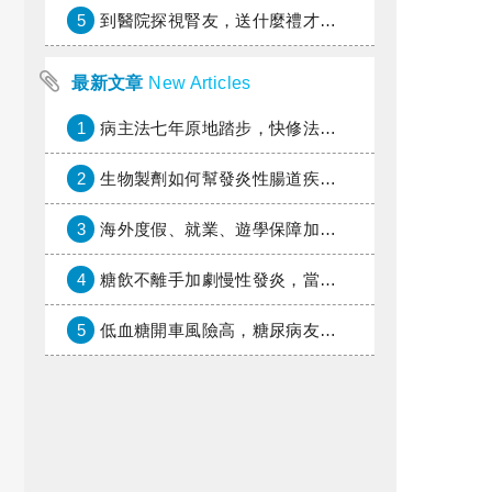
5
到醫院探視腎友，送什麼禮才好？
最新文章
New Articles
1
病主法七年原地踏步，快修法讓病人自主決定善終
2
生物製劑如何幫發炎性腸道疾病患者抗潰瘍？治療進展與健保給付困境一次看
3
海外度假、就業、遊學保障加倍，富邦產險「一期逐夢」專案加碼遠距醫療與緊急救援
4
糖飲不離手加劇慢性發炎，當心老化與慢性病提早報到
5
低血糖開車風險高，糖尿病友上路必學的安全守則