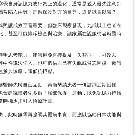
察覺自身記憶力或行為上的退化，通常是親人最先注意到
屬常陷入兩難：是應保護對方的自尊，還是誠實以告？
與照護成效至關重要，但臨床觀察發現，九成以上患者在
化，甚至可能排斥檢查與治療，讓家屬在說服患者就醫時
邏輯思考能力，建議避免直接提及「失智症」，可改以
等中性說法切入。也可假借自己有失眠或健忘困擾，邀請
色參與診療，降低抗拒感。
讓醫師先與自己互動，再順勢請患者一併諮詢近期困擾，
也會建議患者先多做「腦部保養」運動，以免記憶力持續
當時機逐步引入治療計畫。
失，此時無需再強調其罹病事實，而應以協助日常功能與