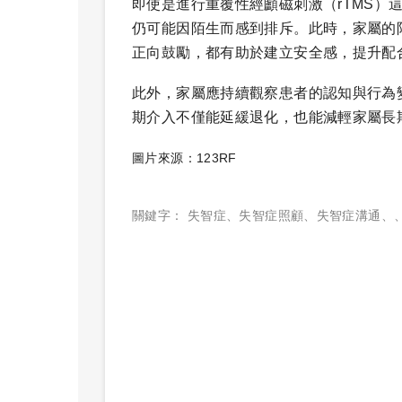
即使是進行重覆性經顱磁刺激（rTMS）
仍可能因陌生而感到排斥。此時，家屬的
正向鼓勵，都有助於建立安全感，提升配
此外，家屬應持續觀察患者的認知與行為
期介入不僅能延緩退化，也能減輕家屬長
圖片來源：123RF
關鍵字：
失智症
、
失智症照顧
、
失智症溝通
、