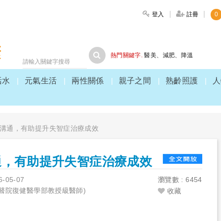
登入
註冊
0
大家健康
熱門關鍵字.
醫美
、
減肥
、
降溫
活水
元氣生活
兩性關係
親子之間
熟齡照護
人
溝通，有助提升失智症治療成效
通，有助提升失智症治療成效
6-05-07
瀏覽數 : 6454
醫院復健醫學部教授級醫師)
收藏