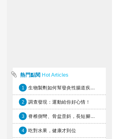
熱門點閱
Hot Articles
1
生物製劑如何幫發炎性腸道疾病患者抗潰瘍？治療進展與健保給付困境一次看
2
調查發現：運動給你好心情！
3
脊椎側彎、骨盆歪斜，長短腳惹的禍？
4
吃對水果，健康才到位