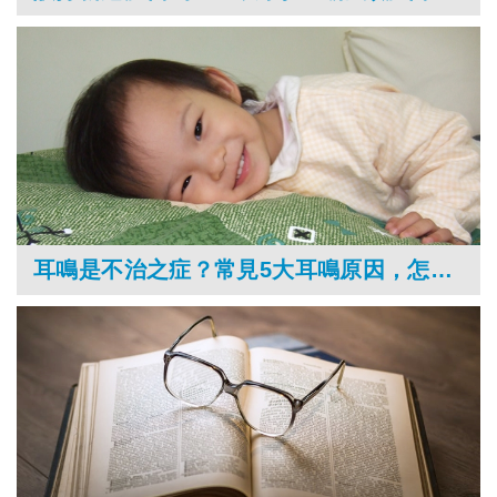
耳鳴是不治之症？常見5大耳鳴原因，怎麼治療