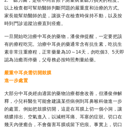
2. 聽力圖，是在不同音頻下測量病童聽力損失的程度。
以上檢查都可幫助醫師判斷問題的嚴重度和治療的方式。
家長能幫助醫師的是，讓孩子在檢查時保持不動，以及按
時到門診追蹤治療直到痊癒。
一旦開始吃治療中耳炎的藥物，潘俊伸提醒，一定要把該
有的療程吃完。治療中耳炎的藥通常含有抗生素，吃抗生
素非常注重療程，正常藥量為10～14天，勿吃個3、5天即
認為治癒而停藥，父母務必按時照劑量給藥。
嚴重中耳炎需切開鼓膜
進一步處置
大部分中耳炎經由適當的藥物治療都會改善，但潘俊伸解
釋，小兒科醫生可能會建議某些病例到耳鼻喉科做進一步
的處置。例如把鼓膜切開，這是在耳膜上切一個小洞，讓
積膿排出、空氣進入，以減輕耳痛、耳塞的症狀。切口在
幾天內便癒合，不會傷害耳膜或留下疤痕。事實上，切口