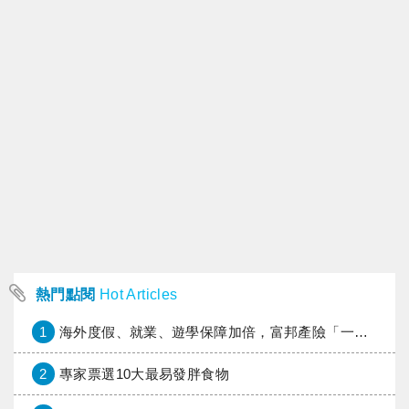
熱門點閱
Hot Articles
1
海外度假、就業、遊學保障加倍，富邦產險「一期逐夢」專案加碼遠距醫療與緊急救援
2
專家票選10大最易發胖食物