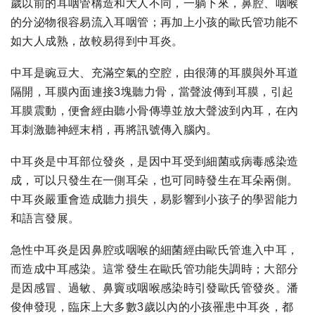
歲以前的耳咽管構造和大人不同，一躺下來，鼻腔、咽喉
的分泌物很容易流入耳咽管；再加上小孩的歐氏管功能不
如大人成熟，故較易得到中耳炎。
中耳是豌豆大、充滿空氣的空腔，由很薄的耳膜與外耳道
隔開，耳膜內面連接3塊聽力骨，當聲波傳到耳膜，引起
耳膜震動，便會經由聽小骨傳導並放大聲波到內耳，在內
耳刺激聽神經末梢，再將訊號傳入腦內。
中耳炎是中耳部位發炎，是因中耳受到細菌或病毒感染造
成，可以只發生在一側耳朵，也可同時發生在耳朵兩側。
中耳炎嚴重會造成聽力損失，易影響到小孩子的學習能力
和語言發展。
急性中耳炎是因鼻腔或咽喉的細菌經由歐氏管進入中耳，
而造成中耳感染。這常發生在歐氏管功能失調時；大部分
是因感冒、過敏、鼻竇或咽喉感染時引發歐氏管發炎。潘
俊伸發現，臨床上大多數3歲以內的小孩罹患中耳炎，都