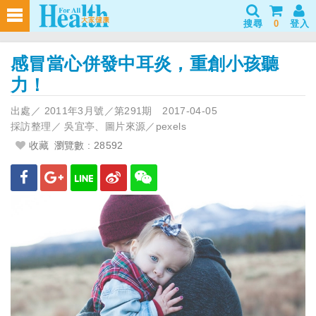
搜尋
0
登入
感冒當心併發中耳炎，重創小孩聽
力！
出處／
2011年3月號／第291期
2017-04-05
採訪整理／
吳宜亭、圖片來源／pexels
收藏
瀏覽數 : 28592