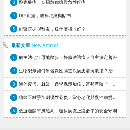
3
跑完酸痛，５招教你搶救急性疼痛
4
DIY止痛，戒掉吃藥與貼布
5
到醫院探視腎友，送什麼禮才好？
最新文章
New Articles
1
病主法七年原地踏步，快修法讓病人自主決定善終
2
生物製劑如何幫發炎性腸道疾病患者抗潰瘍？治療進展與健保給付困境一次看
3
海外度假、就業、遊學保障加倍，富邦產險「一期逐夢」專案加碼遠距醫療與緊急救援
4
糖飲不離手加劇慢性發炎，當心老化與慢性病提早報到
5
低血糖開車風險高，糖尿病友上路必學的安全守則