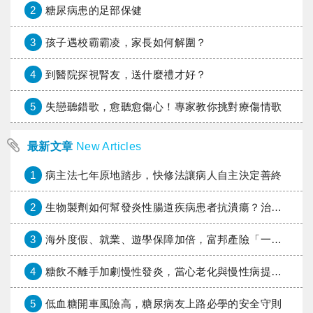
2
糖尿病患的足部保健
3
孩子遇校霸霸凌，家長如何解圍？
4
到醫院探視腎友，送什麼禮才好？
5
失戀聽錯歌，愈聽愈傷心！專家教你挑對療傷情歌
最新文章
New Articles
1
病主法七年原地踏步，快修法讓病人自主決定善終
2
生物製劑如何幫發炎性腸道疾病患者抗潰瘍？治療進展與健保給付困境一次看
3
海外度假、就業、遊學保障加倍，富邦產險「一期逐夢」專案加碼遠距醫療與緊急救援
4
糖飲不離手加劇慢性發炎，當心老化與慢性病提早報到
5
低血糖開車風險高，糖尿病友上路必學的安全守則