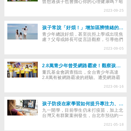
曾想過孩子也會擔心你的心理健康嗎？哈
佛大學研究指出，1/3青少年的父母患有
2023-09-25
憂鬱或焦慮症，且將近40％的青少年至少
擔心一位父母親的心理健康，親子該如何
溝通、釐清煩惱……
孩子常說「好煩！」增加區辨情緒的能力，有助青少年避免憂鬱
青少年總說好煩，甚至抗拒上學或出現焦
慮？父母或師長可從言語觀察，引導他們
區辨負面感受，並給予協助，有助於他們
2023-09-05
適應。研究指出，能精確區辨負面情緒的
青少年，比不能區辨情緒的同齡人，更不
易罹患憂鬱症。
2.8萬青少年曾受網路霸凌！觀察孩子3變化，鼓勵其截圖向師長求助勿隱忍
董氏基金會調查指出，全台青少年高達
2.8萬有被網路霸凌的經驗。遭受網路霸
凌與青春期早期的自殺傾向有關，預防網
2023-06-16
路霸凌傷害，鼓勵孩子勇於截圖或錄影求
助、別隱忍！另調查發現，從「旁觀者」
轉為「發聲者」，近50％機率可讓霸凌者
停止行為。
孩子防疫在家學習如何提升專注力、寫作業效率？心理師傳授招數
九一開學，目前學生仍未打疫苗，加上北
台灣又有群聚案例發生，台北市預估約一
成學生請防疫假，不過，讓孩子在家學
2021-05-18
習，孩子易分心也令不少家長煩惱。究竟