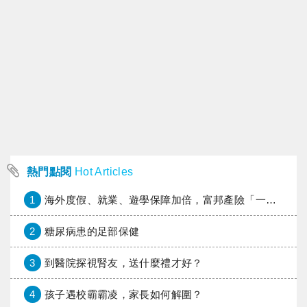
熱門點閱
Hot Articles
1
海外度假、就業、遊學保障加倍，富邦產險「一期逐夢」專案加碼遠距醫療與緊急救援
2
糖尿病患的足部保健
3
到醫院探視腎友，送什麼禮才好？
4
孩子遇校霸霸凌，家長如何解圍？