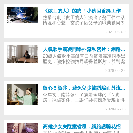
要如何培養孩子的專注力？哪些指令可能
適得其反？不妨參照臨床心理師提供的方
法，由大人陪同練習，協助小孩養成習
《做工的人》的痛！小孩因爸媽工作被笑，如何教孩子自信且霸氣回應？
慣，才不會因缺乏章法而沒有成效。
熱播台劇《做工的人》演出了勞工們生活
情境和心聲，當孩子因父母的職業被同學
嘲笑，甚至被霸凌而感到難過時，家長該
2021-03-09
如何引導孩子自我認同，培養積極的人生
觀與價值觀？
人氣歌手霸凌同學外流私密片：網路霸凌就算源自「玩笑」，仍是殘忍的暴力
23歲人氣歌手高爾宣日前驚傳霸凌同學黑
歷史，遭指控強拍同學裸體影片，並到處
流傳，導致對方身心受創、罹患憂鬱症。
2020-09-22
沉寂兩天後，高爾軒於IG發出8分多鐘的
影片解釋並道歉，強調當下是覺得好玩才
將影片傳給同學看，沒想到會引發後續風
波。事實上，像這種因為開玩笑引起的霸
留心５徵兆，避免兒少被誘騙而外流私密照
凌事件，並不在少數！研究發現，網路霸
今年初，南韓發生了震驚全球的「N號
凌一開始並不是全都以傷害某人為目的，
房」誘騙案件。主謀佯裝答應為受騙女性
有些人認為只是開玩笑或隨意評論，但對
提供模特兒等表演工作，要求少女透過
接收訊息的人而言，那可能是殘忍的暴
2020-09-15
Telegram提供個資及裸露照片，最後威脅
力。當心別在無形之中，成為網路霸凌的
其錄製性相關影片，並在網路上販售，讓
加害者，「網路霸凌」造成的傷害，超乎
許多未成年少女身心受創。然而，這非特
你的想像……
例。2019年衛福部統計，近三年，每天
高雄少女失蹤案省思：網絡誘騙花招多，3招教孩子辨識
平均有兩名未成年人的私密照，因網路誘