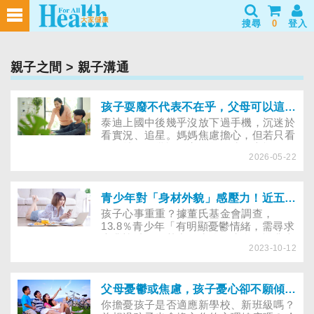
搜尋
0
登入
親子之間
> 親子溝通
孩子耍廢不代表不在乎，父母可以這樣開始陪他想未來
泰迪上國中後幾乎沒放下過手機，沉迷於
看實況、追星。媽媽焦慮擔心，但若只看
行為就開始批評，容易忽略孩子心裡正經
2026-05-22
歷的風暴。這篇文章想邀請你一起練習挖
掘與傾聽孩子說不出口的話。
青少年對「身材外貌」感壓力！近五成青少年心情不好，不一定會求助他人
孩子心事重重？據董氏基金會調查，
13.8％青少年「有明顯憂鬱情緒，需尋求
專業協助」，其中女生較男生多。課業考
2023-10-12
試、對未來不確定、身材外貌是國高中職
學生前三大壓力源，而近五成青少年心情
不好，不一定會求助。如何增進孩子的心
理健康，看看專家的建議……
父母憂鬱或焦慮，孩子憂心卻不願傾訴！親子如何說出煩惱、好好溝通？
你擔憂孩子是否適應新學校、新班級嗎？