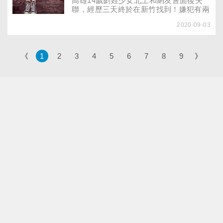
高雄14歲劉姓少女北上和網友會面後失
騙而外流，連小學生都受害，這些人終日
聯，經歷三天終於在新竹找到！嫌犯有兩
活在擔心與害怕中，復原之路漫長而崎
起妨礙性自主前科，都是以應徵名義行誘
嶇。父母千萬別等到問題發生，才意識到
2020-09-03
拐之實，然後下藥拍裸照再性侵……令不
要關心孩子的網路世界……
少父母擔心，類似的略誘、拐騙情節會發
生在自己的孩子身上！​該如何機會教育，
才能教會孩子辨識網路交友的誘騙信號？
《
1
2
3
4
5
6
7
8
9
》