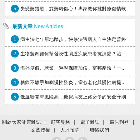
5
失戀聽錯歌，愈聽愈傷心！專家教你挑對療傷情歌
最新文章
New Articles
1
病主法七年原地踏步，快修法讓病人自主決定善終
2
生物製劑如何幫發炎性腸道疾病患者抗潰瘍？治療進展與健保給付困境一次看
3
海外度假、就業、遊學保障加倍，富邦產險「一期逐夢」專案加碼遠距醫療與緊急救援
4
糖飲不離手加劇慢性發炎，當心老化與慢性病提早報到
5
低血糖開車風險高，糖尿病友上路必學的安全守則
關於大家健康雜誌
顧客服務
電子雜誌
廣告刊登
文章授權
人才招募
聯絡我們