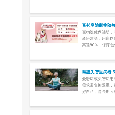
富邦產險寵物險每
寵物沒健保補助，
產險建議，用寵物
高達80％，保障
照護失智重病者 
憂鬱症或失智症患
需求常負擔過重，
好自己，是長期照
社會資源、爭取外