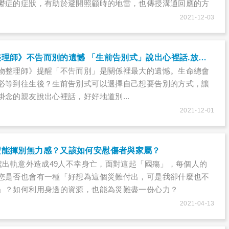
鬱症的症狀，有助於避開照顧時的地雷，也傳授溝通回應的方
衝突不斷，也能避免照顧者過於勞累或挫折而成為下一個被照
2021-12-03
避免《我是遺物整理師》不告而別的遺憾 「生前告別式」說出心裡話.放下牽掛
物整理師》提醒「不告而別」是關係裡最大的遺憾。生命總會
必等到往生後？生前告別式可以選擇自己想要告別的方式，讓
念的親友說出心裡話，好好地道別...
2021-12-01
麼能揮別無力感？又該如何安慰傷者與家屬？
閣號出軌意外造成49人不幸身亡，面對這起「國殤」，每個人的
您是否也會有一種「好想為這個災難付出，可是我卻什麼也不
」？如何利用身邊的資源，也能為災難盡一份心力？
2021-04-13