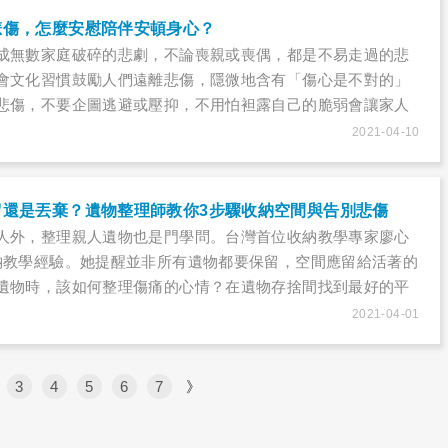
悲傷，怎麼安慰陪伴安頓身心？
成無數家庭破碎的悲劇，不論喪親或喪偶，都是不易走過的悲
會文化習慣鼓勵人們遠離悲傷，隱微地含有「傷心是不對的」
悲傷，不要企圖逃避或壓抑，不用怕袒露自己的脆弱會讓家人
的心情反而可以相互支撐，讓彼此更堅強。
2021-04-10
留還是丟棄？遺物整理師教你3步驟收納空間與告別悲傷
人外，整理親人遺物也是門學問。台灣首位收納教學專家廖心
納教學經驗。她提醒並非所有遺物都要保留，空間應留給活著的
遺物時，該如何整理傷痛的心情？在遺物存捨間找到最好的平
2021-04-01
3
4
5
6
7
》