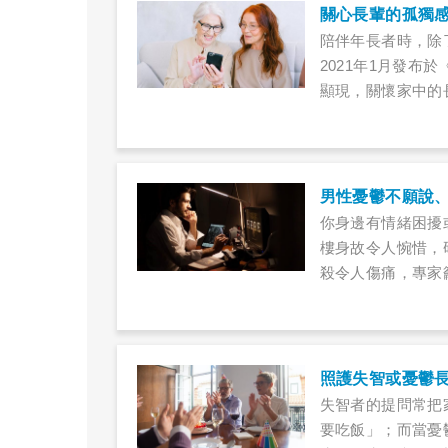
關心長輩的孤獨感
陪伴年長者時，除
2021年1月發
顯現，關懷家中的
有憂鬱傾向，須求
男性憂鬱不願說
你身邊有情緒困擾
樓身故令人惋惜，
殺令人傷痛，專家
照護失智或憂鬱
失智者的提問常把
要吃飯」；而當憂