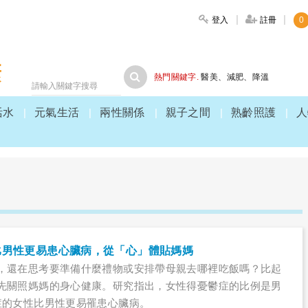
登入
註冊
0
大家健康
熱門關鍵字.
醫美
、
減肥
、
降溫
活水
元氣生活
兩性關係
親子之間
熟齡照護
人
比男性更易患心臟病，從「心」體貼媽媽
，還在思考要準備什麼禮物或安排帶母親去哪裡吃飯嗎？比起
先關照媽媽的身心健康。研究指出，女性得憂鬱症的比例是男
症的女性比男性更易罹患心臟病。