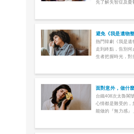
先了解失智症及憂
法，以免因誤解而
顧者。
熱門韓劇《我是遺
走到終點，告別何
生者把握時光，對掛
面對意外，做什
台鐵408次太魯
心情都是難受的，
能做的『無力感』