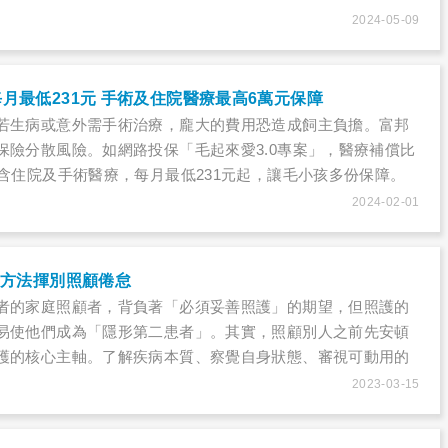
2024-05-09
月最低231元 手術及住院醫療最高6萬元保障
若生病或意外需手術治療，龐大的費用恐造成飼主負擔。富邦
保險分散風險。如網路投保「毛起來愛3.0專案」，醫療補償比
包含住院及手術醫療，每月最低231元起，讓毛小孩多份保障。
2024-02-01
5方法揮別照顧倦怠
者的家庭照顧者，背負著「必須妥善照護」的期望，但照護的
易使他們成為「隱形第二患者」。其實，照顧別人之前先安頓
護的核心主軸。了解疾病本質、察覺自身狀態、審視可動用的
援，建立喘息時間與紓壓習慣，能幫自己擺脫照顧者倦怠
2023-03-15