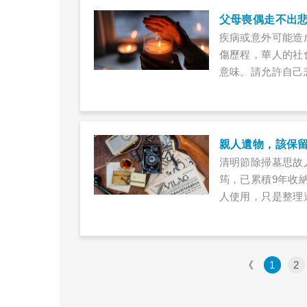
父母喪偶走不出
疾病或意外可能造
傷歷程，華人的社
意味。請允許自己
更難受，這種共同
親人遺物，該保
清明節除掃墓思故
筠，已累積9年收
人使用，只是整理
衡點？
《
1
2