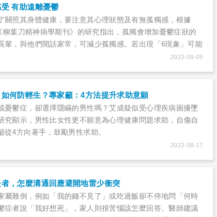
受 有助遠離憂鬱
了關照其身體健康，要注意其心理狀態及有無孤獨感，根據
布於《柳葉刀精神病學期刊》的研究指出，孤獨會增加憂鬱症狀的
長輩，與他們閒話家常，可減少孤獨感。若出現「6現象」可能
助專業。
2022-09-05
、如何防輕生？專家籲：4方法提升求助意願
或憂鬱症，卻選擇隱瞞的男性嗎？艾成疑似受心理疾病困擾墜
研究顯示，男性比女性更不願意為心理健康問題求助，自傷自
籲從4方向著手，鼓勵男性求助。
2022-08-17
長者，怎麼溝通回應避開地雷少衝突
家屬難倒，例如「我的錢不見了」或吃過飯卻不停地問「何時
鬱症者說「我好想死」，家人則很苦惱該怎麼回答。醫師建議