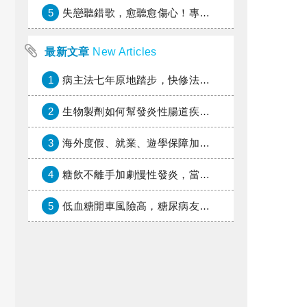
5
失戀聽錯歌，愈聽愈傷心！專家教你挑對療傷情歌
最新文章
New Articles
1
病主法七年原地踏步，快修法讓病人自主決定善終
2
生物製劑如何幫發炎性腸道疾病患者抗潰瘍？治療進展與健保給付困境一次看
3
海外度假、就業、遊學保障加倍，富邦產險「一期逐夢」專案加碼遠距醫療與緊急救援
4
糖飲不離手加劇慢性發炎，當心老化與慢性病提早報到
5
低血糖開車風險高，糖尿病友上路必學的安全守則